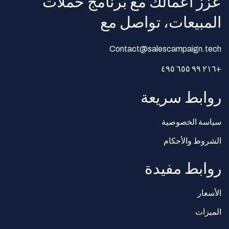
عزّز أعمالك مع برنامج حملات
المبيعات، تواصل مع
Contact@salescampaign.tech
+٢١٦ ٩٩ ٦٥٥ ٤٩٥
روابط سريعة
سياسة الخصوصية
الشروط والأحكام
روابط مفيدة
الأسعار
الميزات